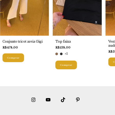
Top faixa
Conjunto tricot areia Gigi
Ves
nud
R$138,00
R$478,00
R$3
+2
Comprar
C
Comprar