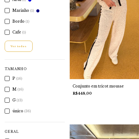
Marinho
(1)
Bordo
(1)
Cafe
(1)
Ver todos
TAMANHO
P
(16)
Conjunto em tricot mousse
M
(16)
R$448,00
G
(13)
único
(36)
GERAL