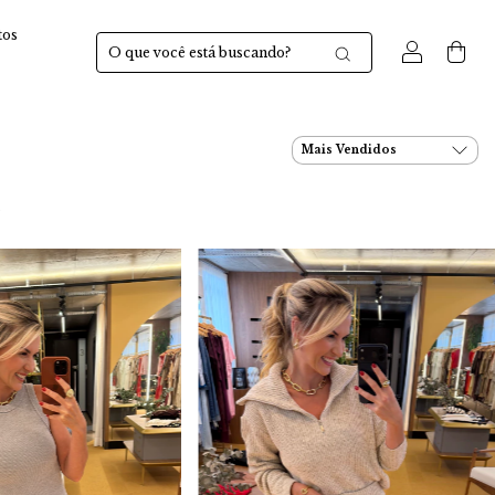
tos
0
.