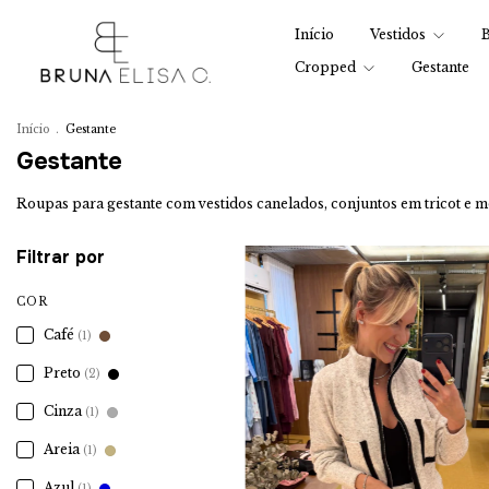
Início
Vestidos
B
Cropped
Gestante
Início
.
Gestante
Gestante
Roupas para gestante com vestidos canelados, conjuntos em tricot e 
Filtrar por
COR
Café
(1)
Preto
(2)
Cinza
(1)
Areia
(1)
Azul
(1)