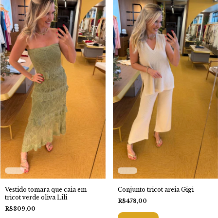
Vestido tomara que caia em
Conjunto tricot areia Gigi
tricot verde oliva Lili
R$478,00
R$309,00