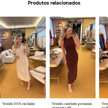
Produtos relacionados
Vestido 100% em linho
Vestido canelado premium
Vest
marrom café
graf