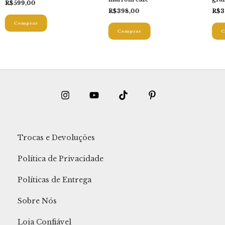
R$599,00
R$398,00
R$3
Comprar
Comprar
C
Trocas e Devoluções
Política de Privacidade
Políticas de Entrega
Sobre Nós
Loja Confiável