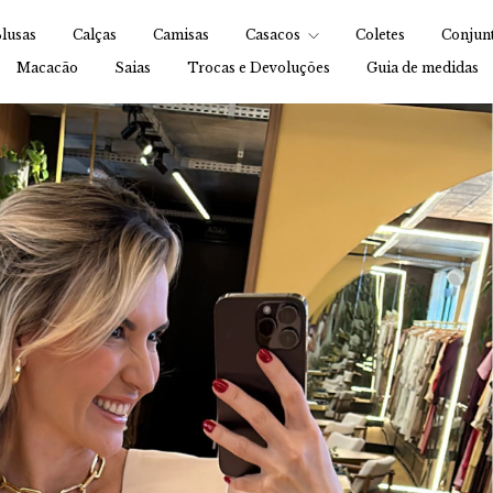
lusas
Calças
Camisas
Casacos
Coletes
Conjun
Macacão
Saias
Trocas e Devoluções
Guia de medidas