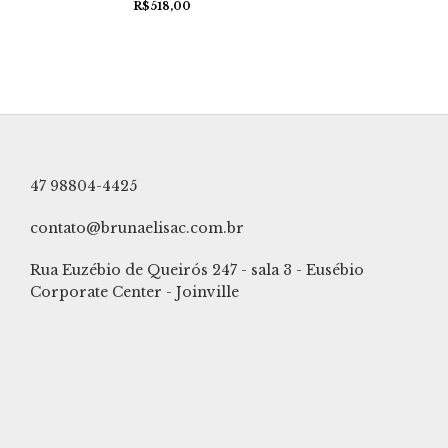
R$518,00
47 98804-4425
contato@brunaelisac.com.br
Rua Euzébio de Queirós 247 - sala 3 - Eusébio
Corporate Center - Joinville