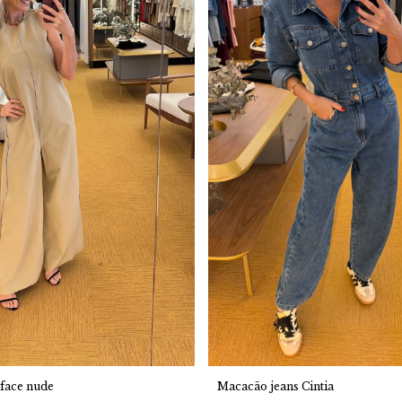
face nude
Macacão jeans Cintia