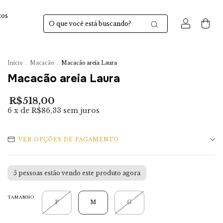
tos
0
Início
.
Macacão
.
Macacão areia Laura
Macacão areia Laura
R$518,00
6
x de
R$86,33
sem juros
VER OPÇÕES DE PAGAMENTO
5
pessoas estão vendo este produto agora
TAMANHO
P
M
G