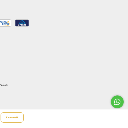
vados.
Entendi