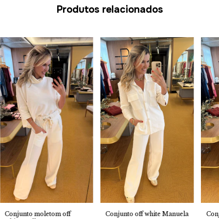
Produtos relacionados
Conjunto off white Manuela
Conjunto moletom off
Conj