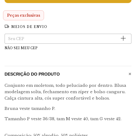
Peças exclusivas
MEIOS DE ENVIO
Entregas para o CEP:
Alterar CEP
NÃO SEI MEU CEP
+
DESCRIÇÃO DO PRODUTO
Conjunto em moletom, todo peluciado por dentro. Blusa
modelagem solta, fechamento em zíper e bolso canguru.
Calça cintura alta, cós super confortável e bolsos.
Bruna veste tamanho P.
Tamanho P veste 36/38, tam M veste 40, tam G veste 42.
Composição: 50% algodão, 50% poliéster.