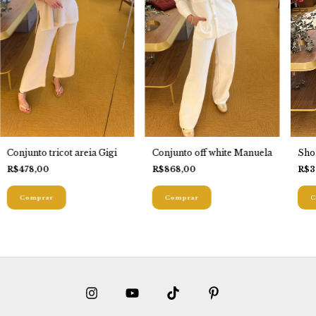
Conjunto off white Manuela
Shor
Conjunto tricot areia Gigi
R$868,00
R$3
R$478,00
Comprar
C
Comprar