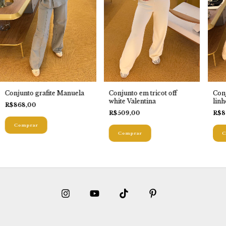
Con
Conjunto grafite Manuela
Conjunto em tricot off
linh
white Valentina
R$868,00
R$8
R$509,00
Comprar
C
Comprar