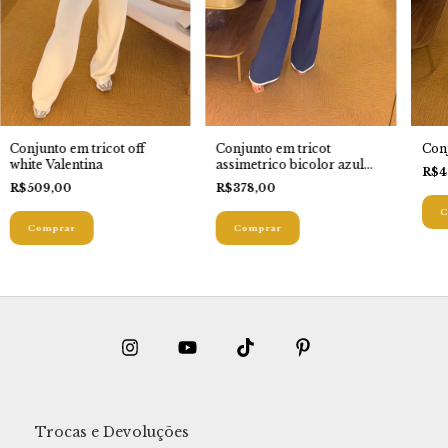
Conj
Conjunto em tricot off
Conjunto em tricot
white Valentina
assimetrico bicolor azul
R$4
marinho
R$509,00
R$378,00
C
Comprar
Comprar
Trocas e Devoluções