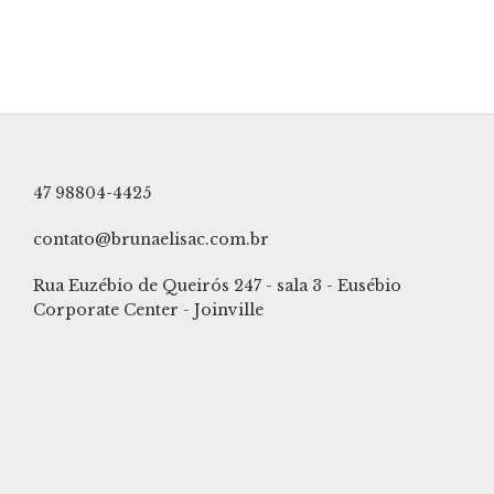
47 98804-4425
contato@brunaelisac.com.br
Rua Euzébio de Queirós 247 - sala 3 - Eusébio
Corporate Center - Joinville