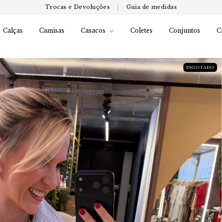
Trocas e Devoluções
|
Guia de medidas
Calças
Camisas
Casacos
Coletes
Conjuntos
C
ESGOTADO