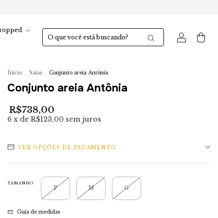
ropped
0
Início
.
Saias
.
Conjunto areia Antônia
Conjunto areia Antônia
R$738,00
6
x de
R$123,00
sem juros
VER OPÇÕES DE PAGAMENTO
TAMANHO
P
M
G
Guia de medidas