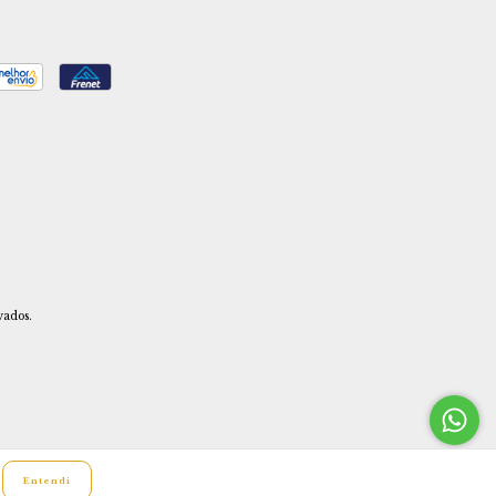
vados.
Entendi