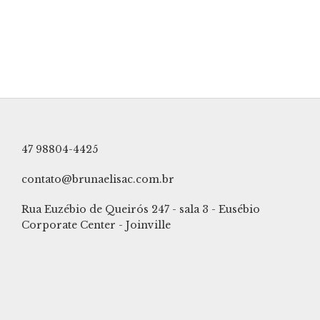
47 98804-4425
contato@brunaelisac.com.br
Rua Euzébio de Queirós 247 - sala 3 - Eusébio
Corporate Center - Joinville