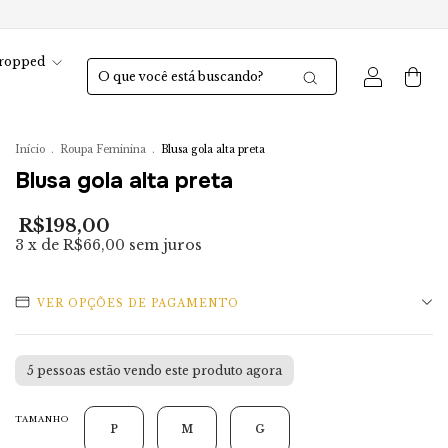
ropped
0
Início
.
Roupa Feminina
.
Blusa gola alta preta
Blusa gola alta preta
R$198,00
3
x de
R$66,00
sem juros
VER OPÇÕES DE PAGAMENTO
5
pessoas estão vendo este produto agora
TAMANHO
P
M
G